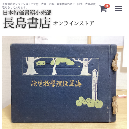
長島書店オンラインストアでは、古書・古本、直筆物等のネット販売・古書の買
Menu
0
取りをしております。