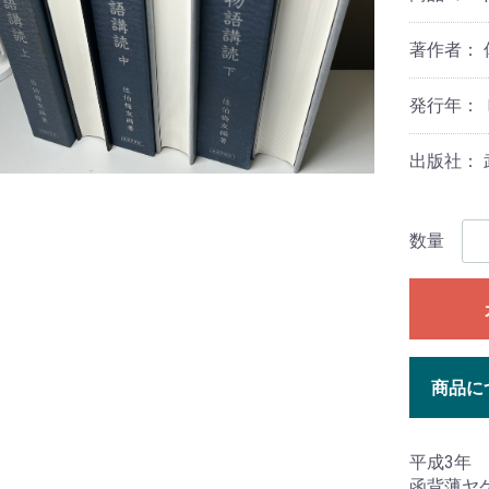
著作者： 
発行年： 
出版社：
数量
商品に
平成3年
函背薄ヤ