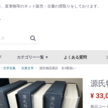
本、直筆物等のネット販売・古書の買取りをしております。
ド
カテゴリー一覧 ▼
よくある質問
・文学全集
古典文学
源氏物語講読 全3冊揃い
古典籍・浮世絵
哲学・思想・心理学
歴史・日本史・西洋史
仏教・宗教
書道・書道具
漢方・鍼灸・東洋医学
専門書・学術書
漫画・原画・セル画
商品一覧
国文学・国語・近代文学・文学全集
美術・工芸・写真・刀剣
趣味・教養・サブカルチャー
草稿・色紙・直筆物・リトグラフ
スト
利用
プラ
源氏
¥ 33,
商品コー