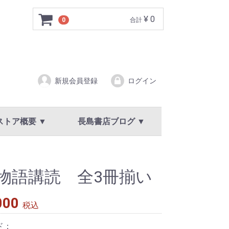
¥ 0
0
合計
新規会員登録
ログイン
ストア概要 ▼
長島書店ブログ ▼
ア概要
規約
イバシーポリシー
新着情報・お知らせ
物語講読 全3冊揃い
000
税込
ド：