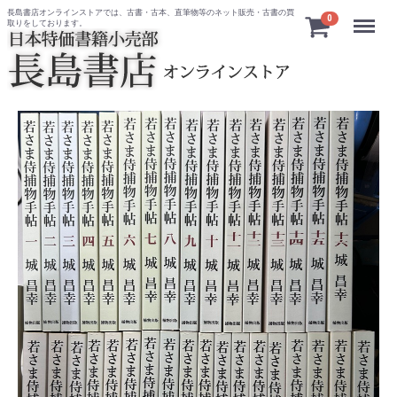
長島書店オンラインストアでは、古書・古本、直筆物等のネット販売・古書の買
Menu
0
取りをしております。