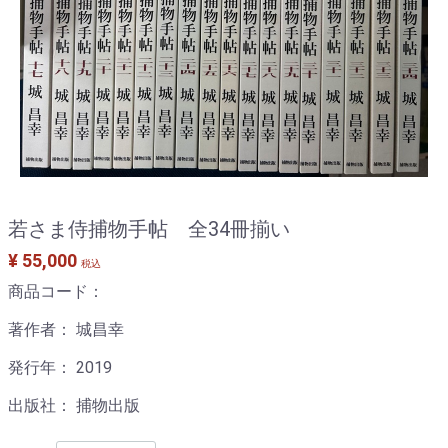
若さま侍捕物手帖 全34冊揃い
¥ 55,000
税込
商品コード：
著作者： 城昌幸
発行年： 2019
出版社： 捕物出版