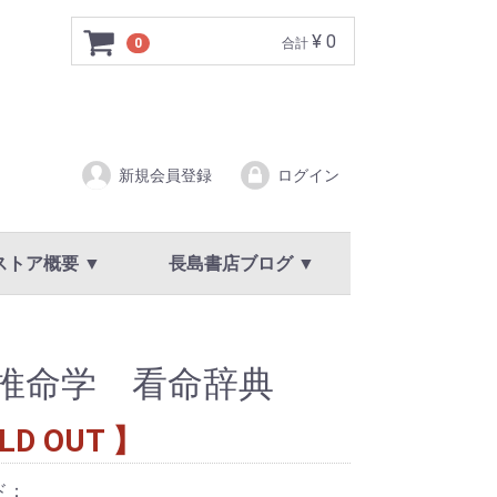
¥ 0
0
合計
新規会員登録
ログイン
ストア概要 ▼
長島書店ブログ ▼
ア概要
規約
イバシーポリシー
新着情報・お知らせ
推命学 看命辞典
LD OUT 】
ド：