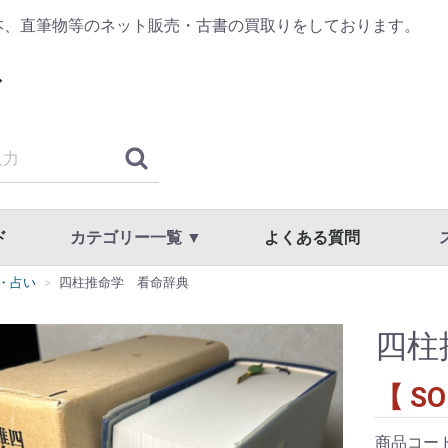
本、直筆物等のネット販売・古書の買取りをしております。
ド
カテゴリー一覧 ▼
よくある質問
・占い
四柱推命学 看命辞典
古典籍・浮世絵
哲学・思想・心理学
歴史・日本史・西洋史
仏教・宗教
書道・書道具
漢方・鍼灸・東洋医学
専門書・学術書
漫画・原画・セル画
商品一覧
国文学・国語・近代文学・文学全集
美術・工芸・写真・刀剣
趣味・教養・サブカルチャー
草稿・色紙・直筆物・リトグラフ
スト
利用
プラ
四柱
【 SO
商品コー