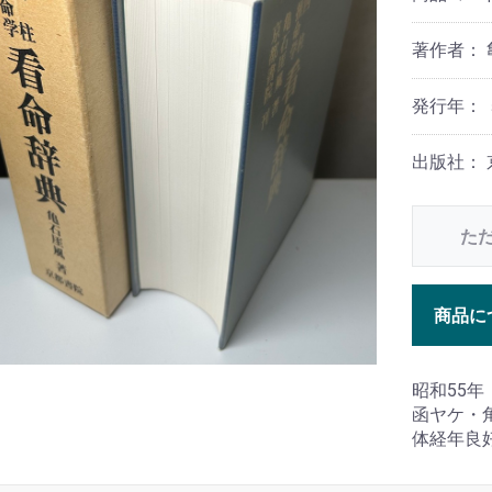
著作者：
発行年： 
出版社：
た
商品に
昭和55
函ヤケ・
体経年良