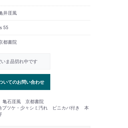
 亀井厓風
ｓ55
 京都書院
だいま品切れ中です
ついてのお問い合わせ
年 亀石厓風 京都書院
角ブツケ・少々シミ汚れ ビニカバ付き 本
好