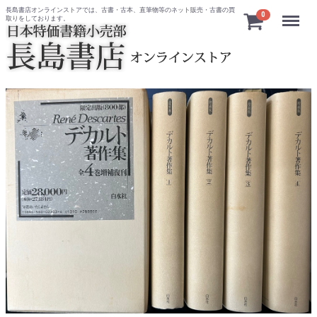
長島書店オンラインストアでは、古書・古本、直筆物等のネット販売・古書の買
Menu
0
取りをしております。