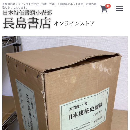
長島書店オンラインストアでは、古書・古本、直筆物等のネット販売・古書の買
Menu
0
取りをしております。