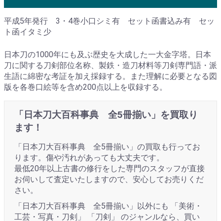
平成5年発行 3・4巻小口シミ有 セット函書込み有 セッ
ト函イタミ少
日本刀の1000年にも及ぶ歴史を大成した一大金字塔。日本
刀に関する刀剣部位名称、製鉄・造刀材料等刀剣専門語・派
生語に綿密な考証を加え採録する。また理解に必要となる図
版を各巻口絵等を含め200点以上を収録する。
「日本刀大百科事典 全5冊揃い」を買取り
ます！
「日本刀大百科事典 全5冊揃い」の買取も行ってお
ります。傷や汚れがあっても大丈夫です。
最低20年以上古書の修行をした専門のスタッフが直接
お伺いして査定いたしますので、安心してお売りくだ
さい。
「日本刀大百科事典 全5冊揃い」以外にも 「美術・
工芸・写真・刀剣」 「刀剣」 のジャンルなら、買い