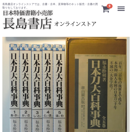
長島書店オンラインストアでは、古書・古本、直筆物等のネット販売・古書の買
Menu
0
取りをしております。