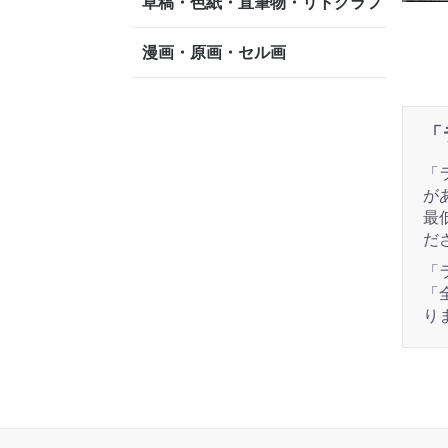
草稿・色紙・直筆物・リトグラフ
漫画・原画・セル画
「
「
が
最
だ
「
「
り