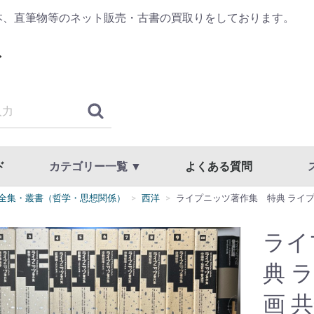
本、直筆物等のネット販売・古書の買取りをしております。
ド
カテゴリー一覧 ▼
よくある質問
全集・叢書（哲学・思想関係）
西洋
ライプニッツ著作集 特典 ライプ
古典籍・浮世絵
哲学・思想・心理学
歴史・日本史・西洋史
仏教・宗教
書道・書道具
漢方・鍼灸・東洋医学
専門書・学術書
漫画・原画・セル画
商品一覧
国文学・国語・近代文学・文学全集
美術・工芸・写真・刀剣
趣味・教養・サブカルチャー
草稿・色紙・直筆物・リトグラフ
スト
利用
プラ
ライ
典 
画 