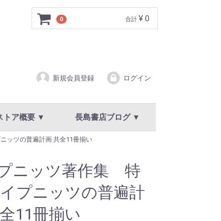
¥ 0
0
合計
新規会員登録
ログイン
ストア概要 ▼
長島書店ブログ ▼
ニッツの普遍計画 共全11冊揃い
ア概要
規約
イバシーポリシー
新着情報・お知らせ
プニッツ著作集 特
ライプニッツの普遍計
共全11冊揃い