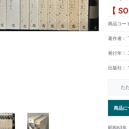
【 SO
商品コー
著作者： 
発行年： 
出版社： 1
た
商品に
昭和63