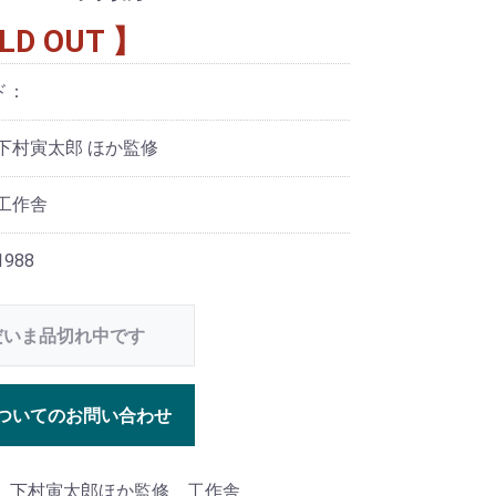
LD OUT 】
ド：
下村寅太郎 ほか監修
工作舎
988
だいま品切れ中です
ついてのお問い合わせ
年 下村寅太郎ほか監修 工作舎