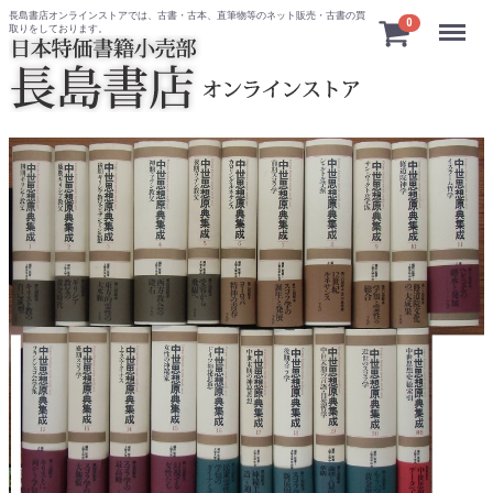
長島書店オンラインストアでは、古書・古本、直筆物等のネット販売・古書の買
Menu
0
取りをしております。