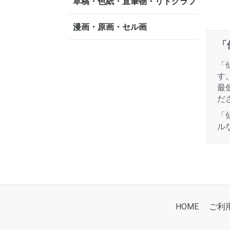
草稿・色紙・直筆物・リトグラフ
漫画・原画・セル画
「
「
す
最
だ
「
ル
HOME
ご利