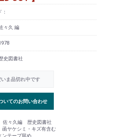
ド：
佐々久 編
978
 歴史図書社
だいま品切れ中です
ついてのお問い合わせ
年 佐々久編 歴史図書社
 函ヤケシミ・キズ有含む
ィンテープ留め