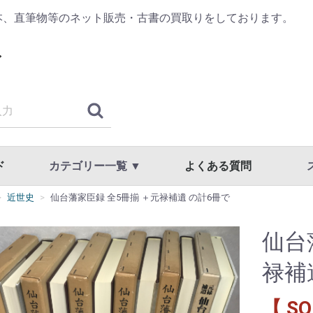
本、直筆物等のネット販売・古書の買取りをしております。
ド
カテゴリー一覧 ▼
よくある質問
近世史
仙台藩家臣録 全5冊揃 ＋元禄補遺 の計6冊で
古典籍・浮世絵
哲学・思想・心理学
歴史・日本史・西洋史
仏教・宗教
書道・書道具
漢方・鍼灸・東洋医学
専門書・学術書
漫画・原画・セル画
商品一覧
国文学・国語・近代文学・文学全集
美術・工芸・写真・刀剣
趣味・教養・サブカルチャー
草稿・色紙・直筆物・リトグラフ
スト
利用
プラ
仙台
禄補
【 SO