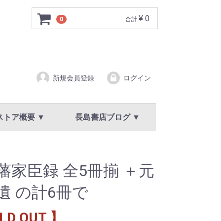
¥ 0
0
合計
新規会員登録
ログイン
ストア概要 ▼
長島書店ブログ ▼
ア概要
規約
イバシーポリシー
新着情報・お知らせ
藩家臣録 全5冊揃 ＋元
遺 の計6冊で
LD OUT 】