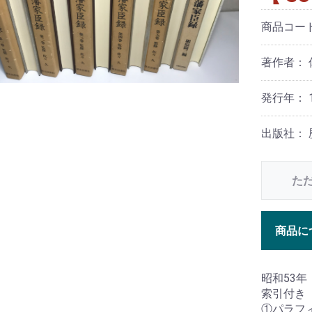
商品コー
著作者： 
発行年： 1
出版社：
た
商品に
昭和53
索引付き
①パラフ