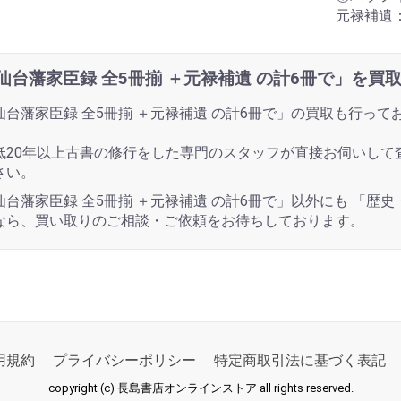
元禄補遺
仙台藩家臣録 全5冊揃 ＋元禄補遺 の計6冊で」を買
仙台藩家臣録 全5冊揃 ＋元禄補遺 の計6冊で」の買取も行っ
。
低20年以上古書の修行をした専門のスタッフが直接お伺いして
さい。
仙台藩家臣録 全5冊揃 ＋元禄補遺 の計6冊で」以外にも 「歴
なら、買い取りのご相談・ご依頼をお待ちしております。
用規約
プライバシーポリシー
特定商取引法に基づく表記
copyright (c) 長島書店オンラインストア all rights reserved.