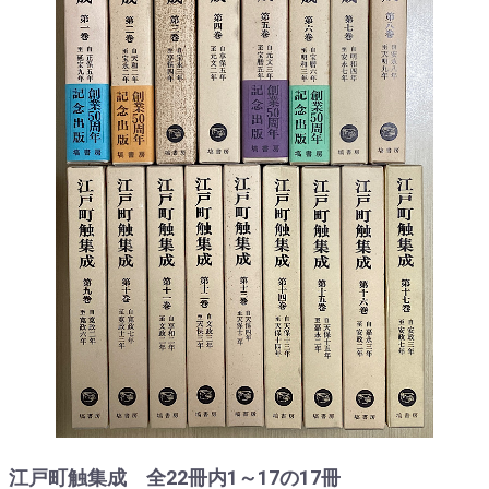
江戸町触集成 全22冊内1～17の17冊