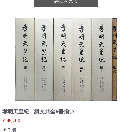
詳細を見る
孝明天皇紀 綱文共全6冊揃い
¥ 46,200
著作者：