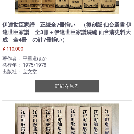
伊達世臣家譜 正続全7冊揃い （復刻版 仙台叢書 伊
達世臣家譜 全3冊 + 伊達世臣家譜続編 仙台藩史料大
成 全4冊 の計7冊揃い）
¥ 110,000
著作者： 平重道ほか
発行年： 1975/1978
出版社： 宝文堂
詳細を見る