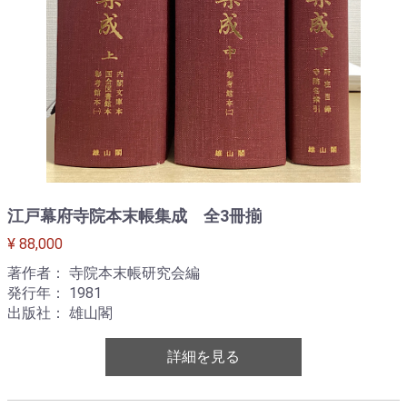
江戸幕府寺院本末帳集成 全3冊揃
¥ 88,000
著作者： 寺院本末帳研究会編
発行年： 1981
出版社： 雄山閣
詳細を見る