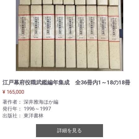
江戸幕府役職武鑑編年集成 全36冊内1～18の18冊
¥ 165,000
著作者： 深井雅海ほか編
発行年： 1996～1997
出版社： 東洋書林
詳細を見る