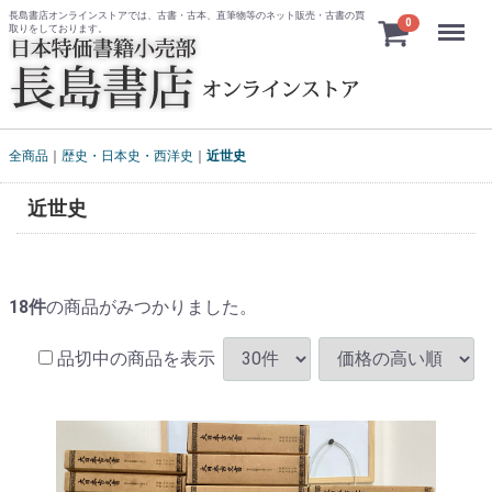
長島書店オンラインストアでは、古書・古本、直筆物等のネット販売・古書の買
Menu
0
取りをしております。
全商品
歴史・日本史・西洋史
近世史
近世史
18
件
の商品がみつかりました。
品切中の商品を表示