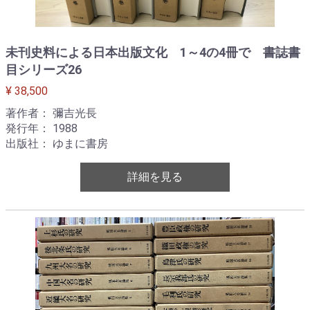
未刊史料による日本出版文化 1～4の4冊で 書誌書
目シリーズ26
¥ 38,500
著作者： 彌吉光長
発行年： 1988
出版社： ゆまに書房
詳細を見る