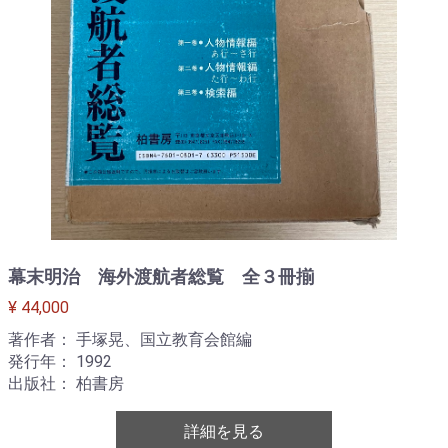
幕末明治 海外渡航者総覧 全３冊揃
¥ 44,000
著作者： 手塚晃、国立教育会館編
発行年： 1992
出版社： 柏書房
詳細を見る