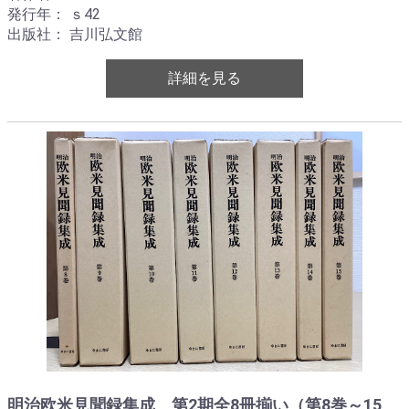
発行年： ｓ42
出版社： 吉川弘文館
詳細を見る
明治欧米見聞録集成 第2期全8冊揃い（第8巻～15