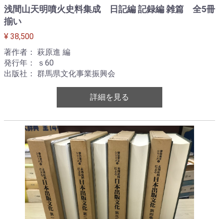
浅間山天明噴火史料集成 日記編 記録編 雑篇 全5冊
揃い
¥ 38,500
著作者： 萩原進 編
発行年： ｓ60
出版社： 群馬県文化事業振興会
詳細を見る